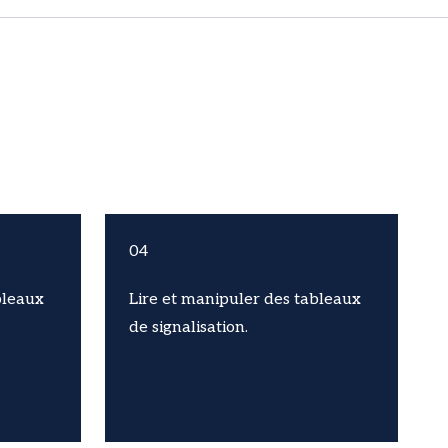
04
bleaux
Lire et manipuler des tableaux
de signalisation.