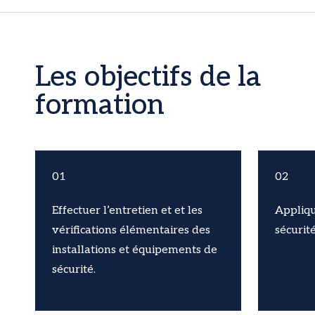
Les objectifs de la
formation
01
02
Effectuer l’entretien et et les
Appliqu
vérifications élémentaires des
sécurité
installations et équipements de
sécurité.