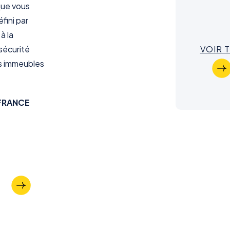
ue vous
fini par
à la
sécurité
VOIR 
es immeubles
 FRANCE