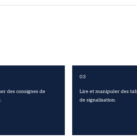
03
er des consignes de
Lire et manipuler des ta
.
de signalisation.