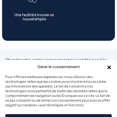
Une facilité à trouver un
nouvel emploi
Chez Insertio, notre engagement ne s’arrête pas à la
Gérer le consentement
formation. Nous vous accompagnons jusqu’à votre
insertion professionnelle grâce à notre réseau de
Pour offrir les meilleures expériences, nous utilisons des
partenaires dans le secteur de la sécurité privée.
technologies telles que les cookies pour stocker et/ou accéder
aux informations des appareils. Le fait de consentir à ces
technologies nous permettra de traiter des données telles que le
CALENDRIER DES FORMATIONS
comportement de navigation ou les ID uniques sur ce site. Le fait de
ne pas consentir ou de retirer son consentement peut avoir un effet
négatif sur certaines caractéristiques et fonctions.
S'INSCRIRE À CETTE FORMATION