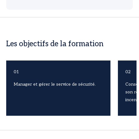
Les objectifs de la formation
01
02
Manager et gérer le service de sécurité.
Consei
son re
incend