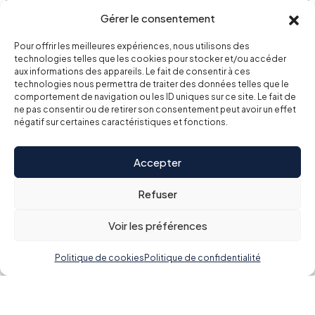
Gérer le consentement
Pour offrir les meilleures expériences, nous utilisons des
J’ai fondé Insertio avec une conviction forte : la formation
technologies telles que les cookies pour stocker et/ou accéder
professionnelle peut changer une vie. Après des années
aux informations des appareils. Le fait de consentir à ces
technologies nous permettra de traiter des données telles que le
passées à accompagner des publics très différents, j’ai voulu
comportement de navigation ou les ID uniques sur ce site. Le fait de
créer un lieu où chaque apprenant se sent écouté, respecté,
ne pas consentir ou de retirer son consentement peut avoir un effet
valorisé. Mon objectif est de permettre à chacun de se
négatif sur certaines caractéristiques et fonctions.
révéler, de reprendre confiance et de s’insérer dans le
monde professionnel. Chez Insertio, nous formons à des
Accepter
métiers mais surtout, nous accompagnons chaque
Refuser
stagiaire. »
Voir les préférences
Loïc – Fondateur d’Insertio
Politique de cookies
Politique de confidentialité
LES + D’INSERTIO
Pourquoi choisir Insertio ?